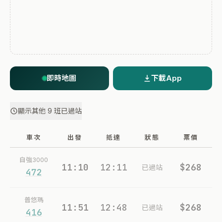
即時地圖
下載App
顯示其他 9 班已過站
車次
出發
抵達
狀態
票價
自強3000
11:10
12:11
$268
已過站
472
普悠瑪
11:51
12:48
$268
已過站
416