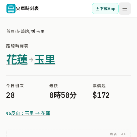
火車時刻表
下載App
首頁
/
花蓮站
/
到 玉里
路線時刻表
花蓮
玉里
今日班次
最快
票價起
28
0時50分
$172
反向：玉里 → 花蓮
廣告 · AD