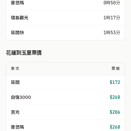
普悠瑪
0時50分
環島觀光
1時17分
區間快
1時53分
花蓮到玉里票價
車次
票價
區間
$172
自強3000
$268
莒光
$206
普悠瑪
$268