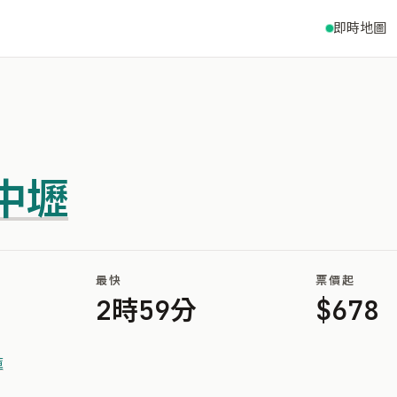
即時地圖
中壢
最快
票價起
2時59分
$678
蓮