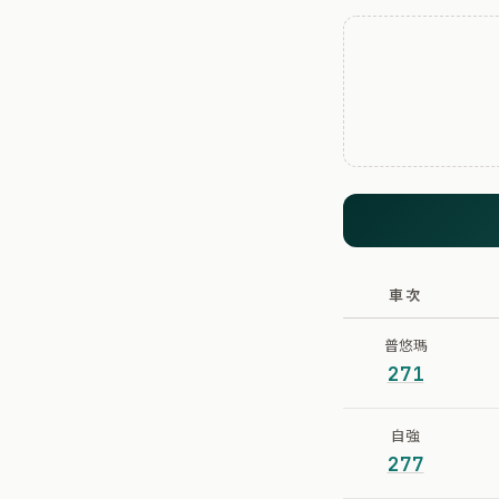
車次
普悠瑪
271
自強
277