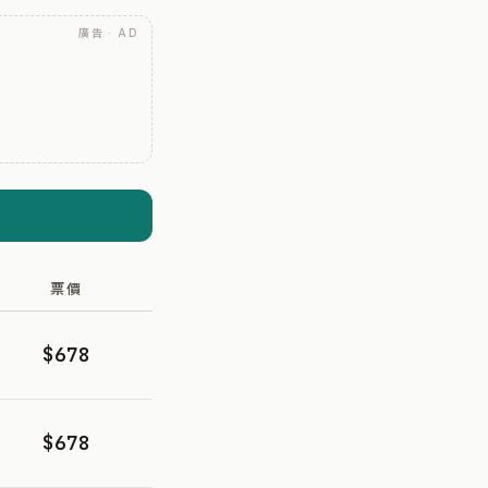
廣告 · AD
票價
$678
$678