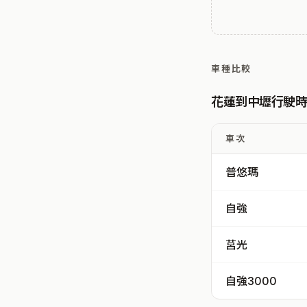
車種比較
花蓮到中壢行駛
車次
普悠瑪
自強
莒光
自強3000