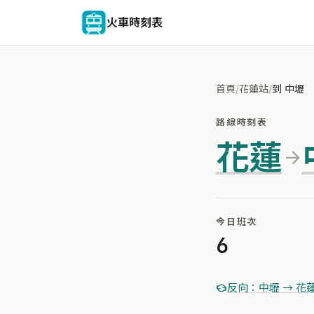
火車時刻表
首頁
/
花蓮站
/
到 中壢
路線時刻表
花蓮
今日班次
6
反向：中壢 → 花