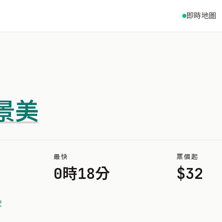
即時地圖
景美
最快
票價起
0時18分
$32
安