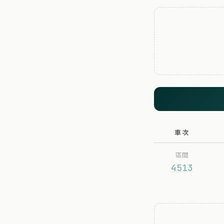
車次
區間
4513