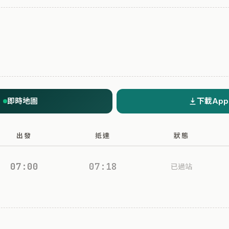
即時地圖
下載App
出發
抵達
狀態
07:00
07:18
已過站