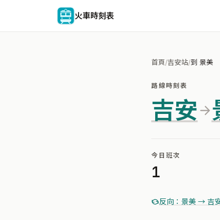
火車時刻表
首頁
/
吉安站
/
到 景美
路線時刻表
吉安
今日班次
1
反向：景美 → 吉