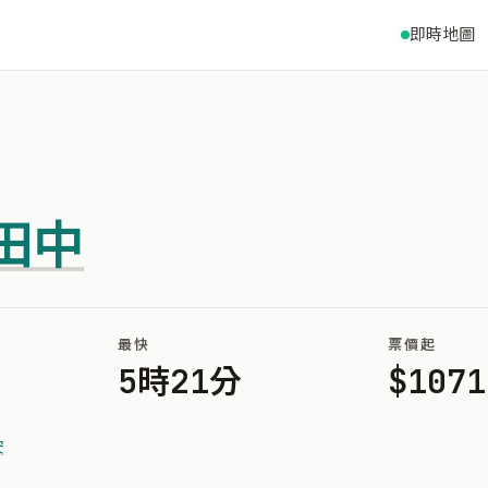
即時地圖
田中
最快
票價起
5時21分
$1071
安