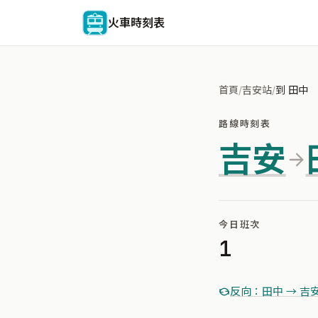
火車時刻表
首頁
/
吉安站
/
到 田中
路線時刻表
吉安
今日班次
1
反向：田中 → 吉