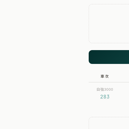
車次
自強3000
283