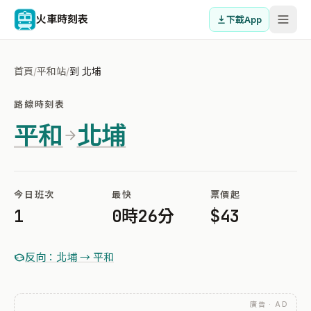
火車時刻表
下載App
首頁
/
平和站
/
到 北埔
路線時刻表
平和
北埔
今日班次
最快
票價起
1
0時26分
$43
反向：北埔 → 平和
廣告 · AD