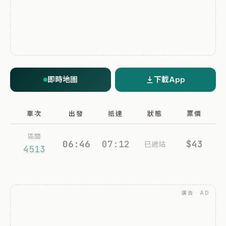
即時地圖
下載App
車次
出發
抵達
狀態
票價
區間
06:46
07:12
$43
已過站
4513
廣告 · AD