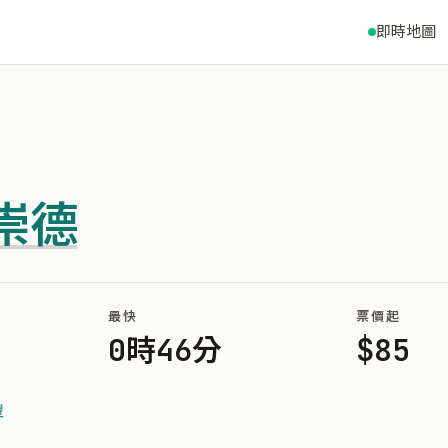
即時地圖
崇德
最快
票價起
0時46分
$85
豐