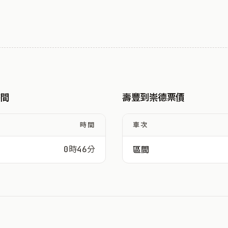
時間
壽豐到崇德票價
時間
車次
0時46分
區間