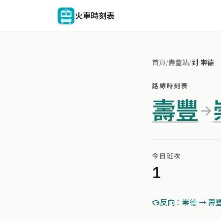
火車時刻表
首頁
/
壽豐站
/
到 崇德
路線時刻表
壽豐
今日班次
1
反向：崇德 → 壽