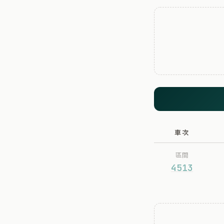
車次
區間
4513