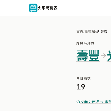
火車時刻表
首頁
/
壽豐站
/
到 光復
路線時刻表
壽豐
今日班次
19
反向：光復 → 壽