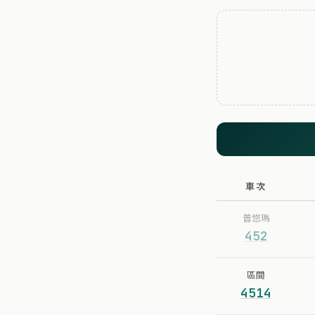
車次
普悠瑪
452
區間
4514