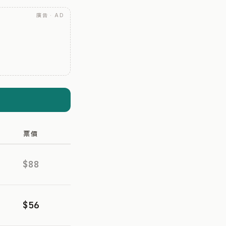
廣告 · AD
票價
$88
$56