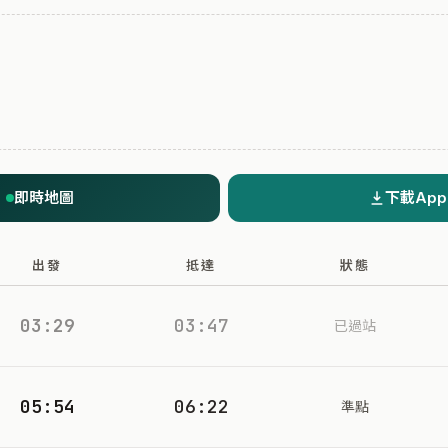
即時地圖
下載App
出發
抵達
狀態
03:29
03:47
已過站
05:54
06:22
準點