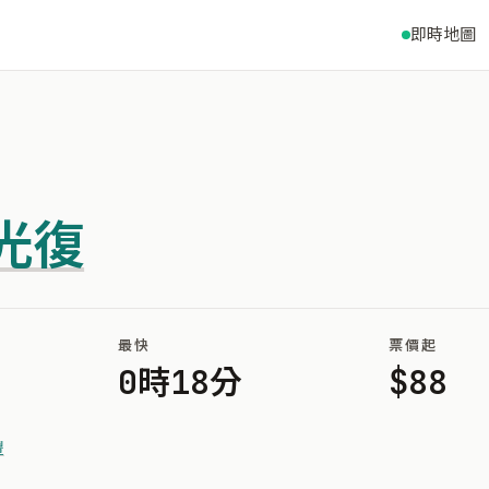
即時地圖
光復
最快
票價起
0時18分
$88
豐