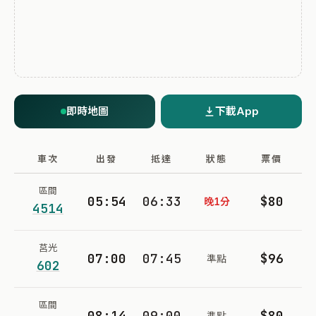
即時地圖
下載App
車次
出發
抵達
狀態
票價
區間
05:54
06:33
$80
晚1分
4514
莒光
07:00
07:45
$96
準點
602
區間
08:14
09:00
$80
準點