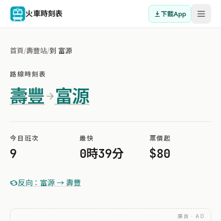
火車時刻表
下載App
首頁
/
壽豐站
/
到 富源
路線時刻表
壽豐
富源
今日班次
最快
票價起
9
0時39分
$80
反向：富源 → 壽豐
廣告 · AD