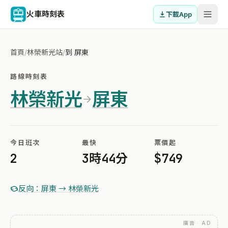
火車時刻表
下載App
首頁
/
林榮新光站
/
到 屏東
路線時刻表
林榮新光
屏東
今日班次
最快
票價起
2
3時44分
$749
反向：屏東 → 林榮新光
廣告 · AD