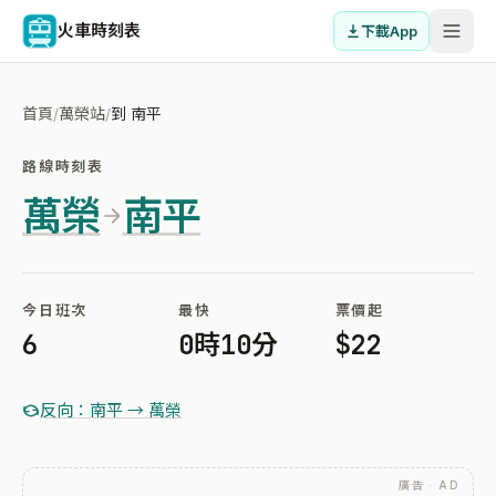
火車時刻表
下載App
首頁
/
萬榮站
/
到 南平
路線時刻表
萬榮
南平
今日班次
最快
票價起
6
0時10分
$22
反向：南平 → 萬榮
廣告 · AD