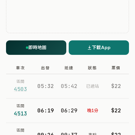
即時地圖
下載App
車次
出發
抵達
狀態
票價
區間
05:32
05:42
$22
已過站
4503
區間
06:19
06:29
$22
晚1分
4513
區間
09:26
09:37
$22
準點