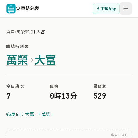
火車時刻表
下載App
首頁
/
萬榮站
/
到 大富
路線時刻表
萬榮
大富
今日班次
最快
票價起
7
0時13分
$29
反向：大富 → 萬榮
廣告 · AD