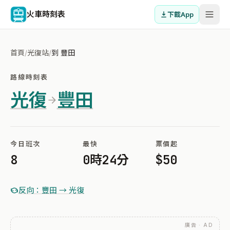
火車時刻表
下載App
首頁
/
光復站
/
到 豐田
路線時刻表
光復
豐田
今日班次
最快
票價起
8
0時24分
$50
反向：豐田 → 光復
廣告 · AD