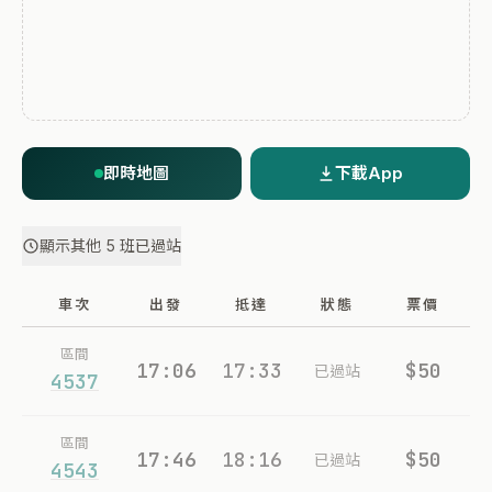
即時地圖
下載App
顯示其他 5 班已過站
車次
出發
抵達
狀態
票價
區間
17:06
17:33
$50
已過站
4537
區間
17:46
18:16
$50
已過站
4543