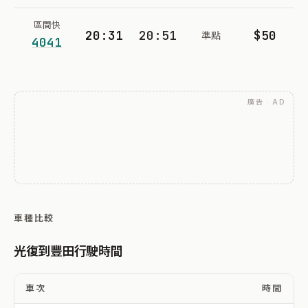
區間快
20:31
20:51
$50
準點
4041
廣告 · AD
車種比較
光復到豐田行駛時間
車次
時間