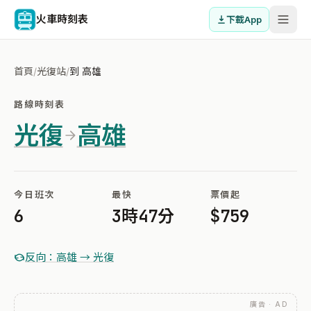
火車時刻表
下載App
首頁
/
光復站
/
到 高雄
路線時刻表
光復
高雄
今日班次
最快
票價起
6
3時47分
$759
反向：高雄 → 光復
廣告 · AD