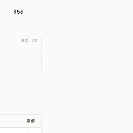
$53
廣告 · AD
票價