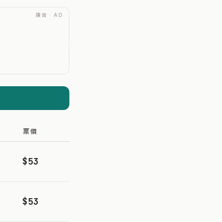
廣告 · AD
票價
$53
$53