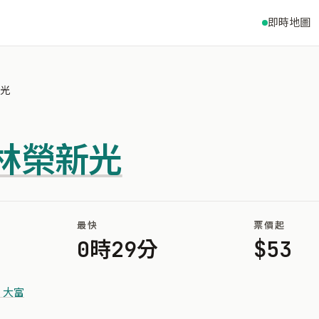
即時地圖
新光
林榮新光
最快
票價起
0時29分
$53
 大富