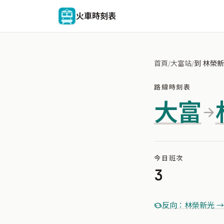
火車時刻表
首頁
/
大富站
/
到 林榮
路線時刻表
大富
今日班次
3
反向：林榮新光 →