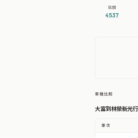
區間
4537
車種比較
大富到林榮新光
車次