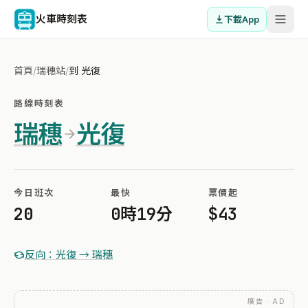
火車時刻表
下載App
首頁
/
瑞穗站
/
到 光復
路線時刻表
瑞穗
光復
今日班次
最快
票價起
20
0時19分
$43
反向：光復 → 瑞穗
廣告 · AD