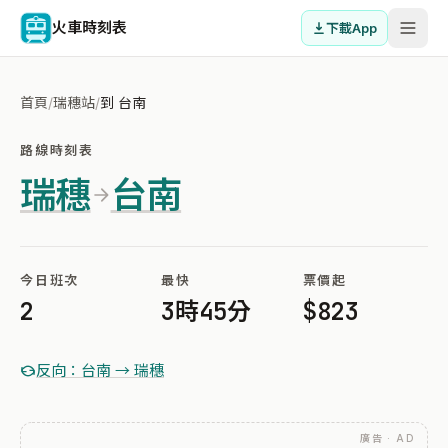
火車時刻表
下載App
首頁
/
瑞穗站
/
到 台南
路線時刻表
瑞穗
台南
今日班次
最快
票價起
2
3時45分
$823
反向：台南 → 瑞穗
廣告 · AD