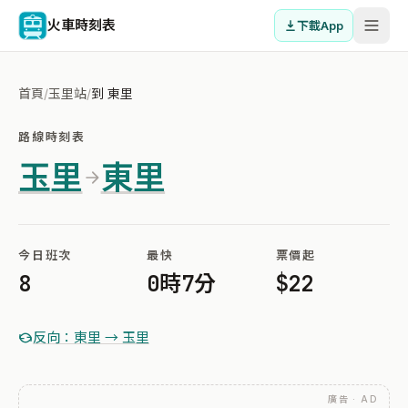
火車時刻表
下載App
首頁
/
玉里站
/
到 東里
路線時刻表
玉里
東里
今日班次
最快
票價起
8
0時7分
$22
反向：東里 → 玉里
廣告 · AD