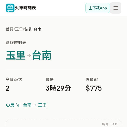
火車時刻表
下載App
首頁
/
玉里站
/
到 台南
路線時刻表
玉里
台南
今日班次
最快
票價起
2
3時29分
$775
反向：台南 → 玉里
廣告 · AD