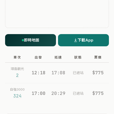
即時地圖
下載App
車次
出發
抵達
狀態
票價
環島觀光
12:18
17:08
$775
已過站
2
自強3000
17:00
20:29
$775
已過站
324