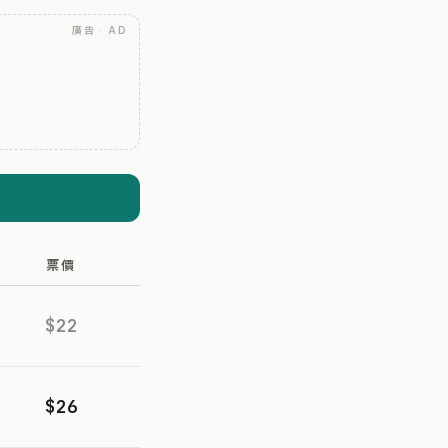
廣告 · AD
票價
$22
$26