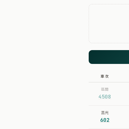
車次
區間
4508
莒光
602