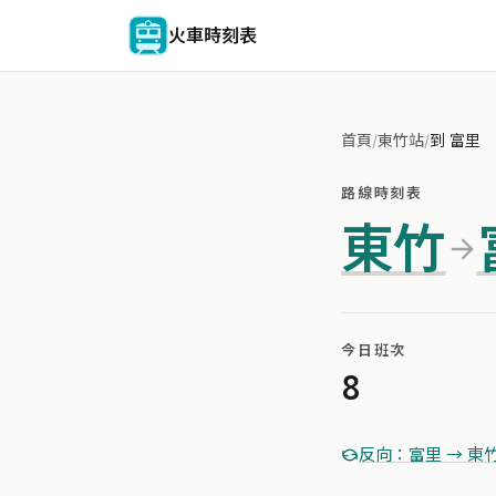
火車時刻表
首頁
/
東竹站
/
到 富里
路線時刻表
東竹
今日班次
8
反向：富里 → 東