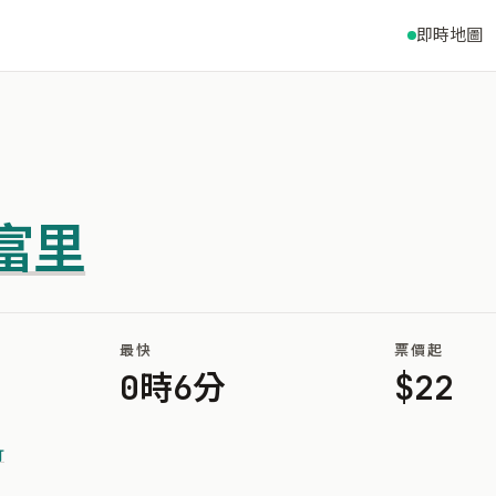
即時地圖
富里
最快
票價起
0時6分
$22
竹