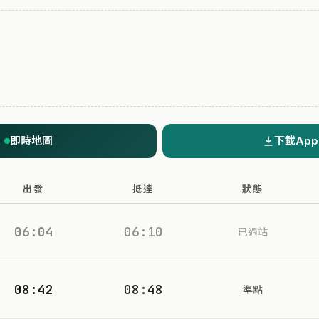
即時地圖
下載App
出發
抵達
狀態
06:04
06:10
已過站
08:42
08:48
準點