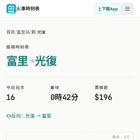
火車時刻表
下載App
首頁
/
富里站
/
到 光復
路線時刻表
富里
光復
今日班次
最快
票價起
16
0時42分
$196
反向：光復 → 富里
廣告 · AD