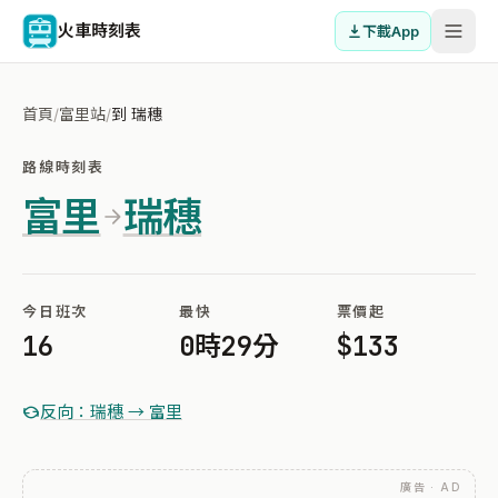
火車時刻表
下載App
首頁
/
富里站
/
到 瑞穗
路線時刻表
富里
瑞穗
今日班次
最快
票價起
16
0時29分
$133
反向：瑞穗 → 富里
廣告 · AD