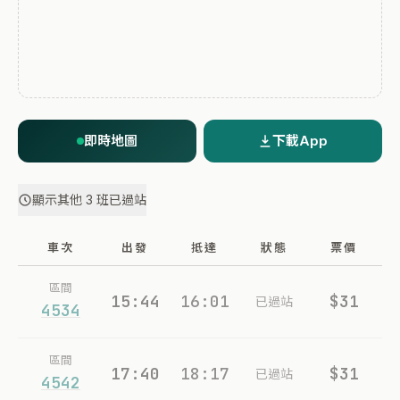
即時地圖
下載App
顯示其他 3 班已過站
車次
出發
抵達
狀態
票價
區間
15:44
16:01
$31
已過站
4534
區間
17:40
18:17
$31
已過站
4542