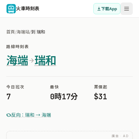
火車時刻表
下載App
首頁
/
海端站
/
到 瑞和
路線時刻表
海端
瑞和
今日班次
最快
票價起
7
0時17分
$31
反向：瑞和 → 海端
廣告 · AD