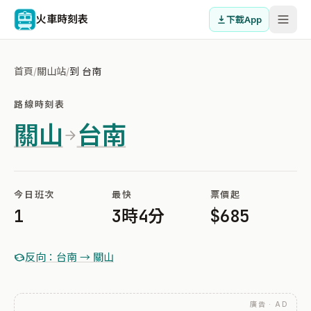
火車時刻表
下載App
首頁
/
關山站
/
到 台南
路線時刻表
關山
台南
今日班次
最快
票價起
1
3時4分
$685
反向：台南 → 關山
廣告 · AD