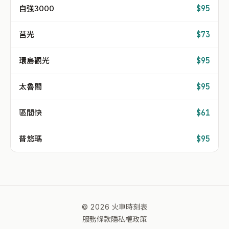
自強3000
$95
莒光
$73
環島觀光
$95
太魯閣
$95
區間快
$61
普悠瑪
$95
© 2026 火車時刻表
服務條款
隱私權政策