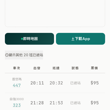
即時地圖
下載App
顯示其他 20 班已過站
車次
出發
抵達
狀態
票價
普悠瑪
20:11
20:32
$95
已過站
447
自強3000
21:28
21:53
$95
已過站
323