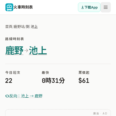
火車時刻表
下載App
首頁
/
鹿野站
/
到 池上
路線時刻表
鹿野
池上
今日班次
最快
票價起
22
0時31分
$61
反向：池上 → 鹿野
廣告 · AD