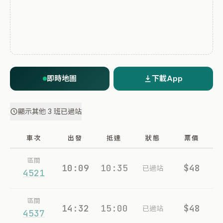
即時地圖
下載App
顯示其他 3 班已過站
車次
出發
抵達
狀態
票價
區間
10:09
10:35
$48
已過站
4521
區間
14:32
15:00
$48
已過站
4537