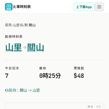
火車時刻表
下載App
首頁
/
山里站
/
到 關山
路線時刻表
山里
關山
今日班次
最快
票價起
7
0時25分
$48
反向：關山 → 山里
廣告 · AD