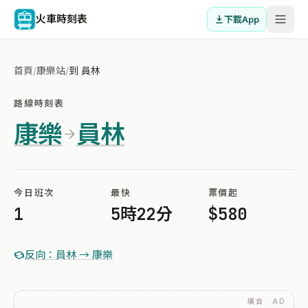
火車時刻表
下載App
首頁
/
康樂站
/
到 員林
路線時刻表
康樂
員林
今日班次
最快
票價起
1
5時22分
$580
反向：員林 → 康樂
廣告 · AD