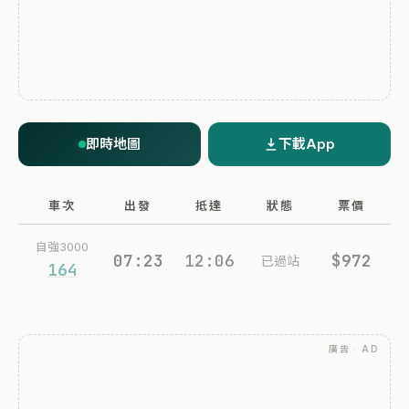
即時地圖
下載App
車次
出發
抵達
狀態
票價
自強3000
07:23
12:06
$972
已過站
164
廣告 · AD