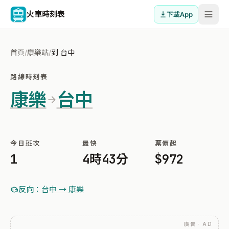
火車時刻表
下載App
首頁
/
康樂站
/
到 台中
路線時刻表
康樂
台中
今日班次
最快
票價起
1
4時43分
$972
反向：台中 → 康樂
廣告 · AD