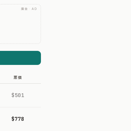
廣告 · AD
票價
$501
$778