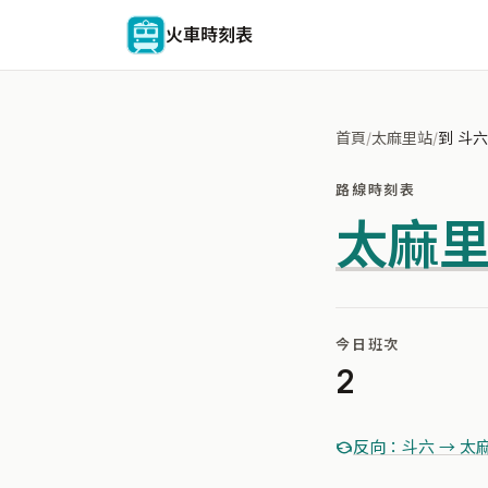
火車時刻表
首頁
/
太麻里站
/
到 斗六
路線時刻表
太麻
今日班次
2
反向：斗六 → 太