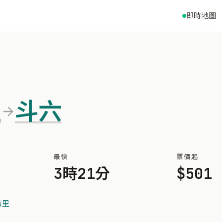
即時地圖
里
斗六
最快
票價起
3時21分
$501
麻里