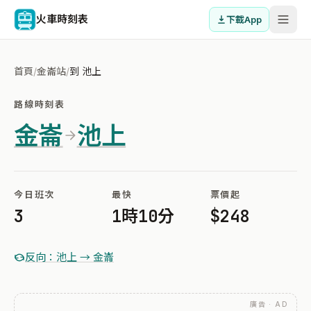
火車時刻表
下載App
首頁
/
金崙站
/
到 池上
路線時刻表
金崙
池上
今日班次
最快
票價起
3
1時10分
$248
反向：池上 → 金崙
廣告 · AD