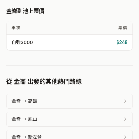
金崙到池上票價
車次
票價
自強3000
$248
從 金崙 出發的其他熱門路線
金崙 → 高雄
金崙 → 鳳山
金崙 → 新左營