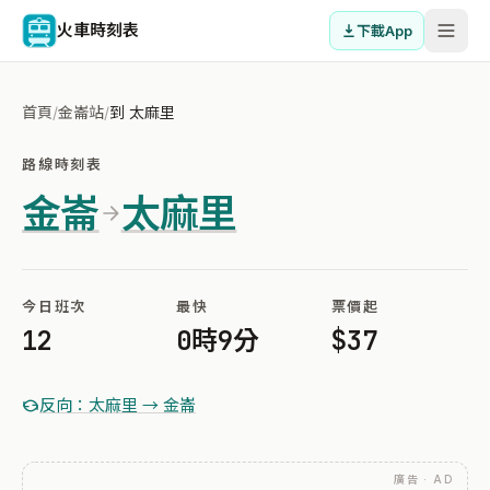
火車時刻表
下載App
首頁
/
金崙站
/
到 太麻里
路線時刻表
金崙
太麻里
今日班次
最快
票價起
12
0時9分
$37
反向：太麻里 → 金崙
廣告 · AD