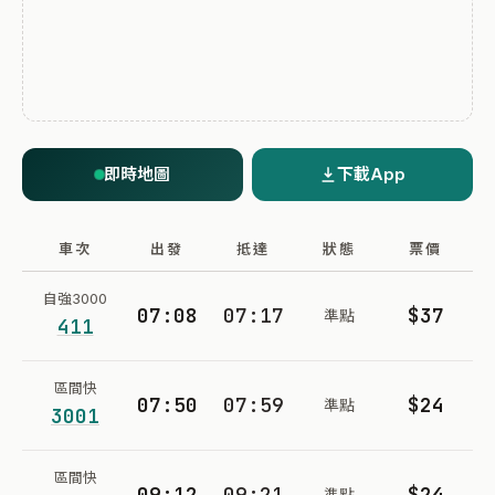
即時地圖
下載App
車次
出發
抵達
狀態
票價
自強3000
07:08
07:17
$37
準點
411
區間快
07:50
07:59
$24
準點
3001
區間快
09:12
09:21
$24
準點