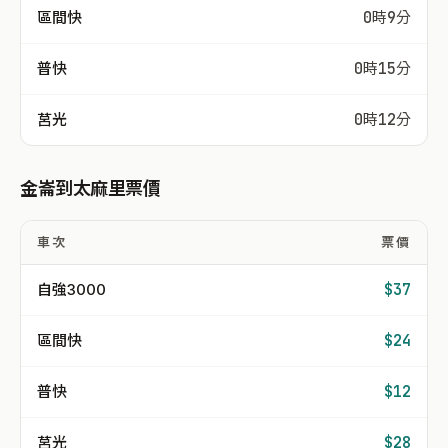
區間快
0時9分
普快
0時15分
莒光
0時12分
金崙到太麻里票價
車次
票價
自強3000
$37
區間快
$24
普快
$12
莒光
$28