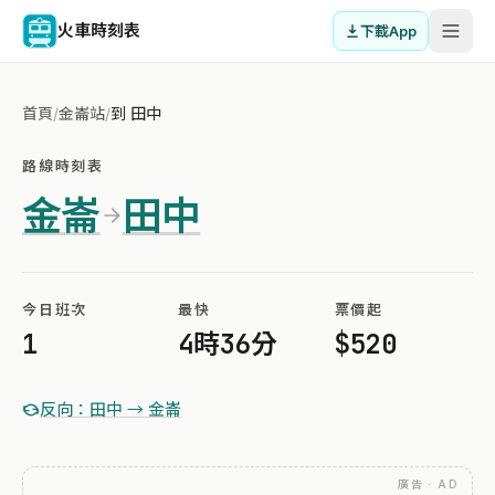
火車時刻表
下載App
首頁
/
金崙站
/
到 田中
路線時刻表
金崙
田中
今日班次
最快
票價起
1
4時36分
$520
反向：田中 → 金崙
廣告 · AD