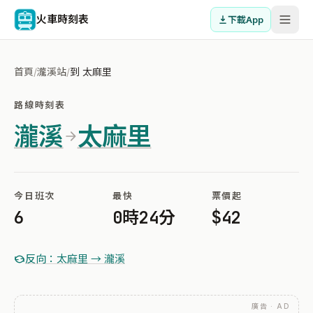
火車時刻表
下載App
首頁
/
瀧溪站
/
到 太麻里
路線時刻表
瀧溪
太麻里
今日班次
最快
票價起
6
0時24分
$42
反向：太麻里 → 瀧溪
廣告 · AD