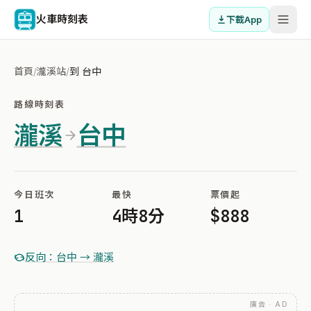
火車時刻表
下載App
首頁
/
瀧溪站
/
到 台中
路線時刻表
瀧溪
台中
今日班次
最快
票價起
1
4時8分
$888
反向：台中 → 瀧溪
廣告 · AD