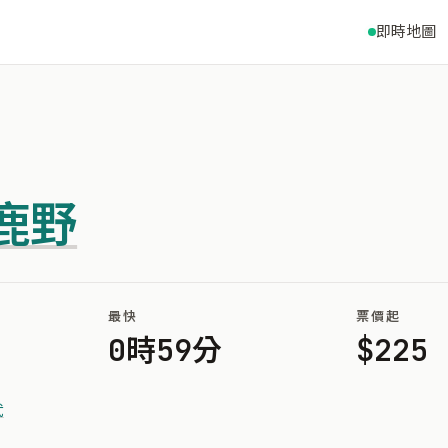
即時地圖
鹿野
最快
票價起
0時59分
$225
武