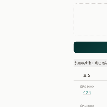
顯示其他 1 班已過
車次
自強3000
423
自強3000