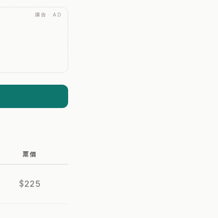
廣告 · AD
票價
$225