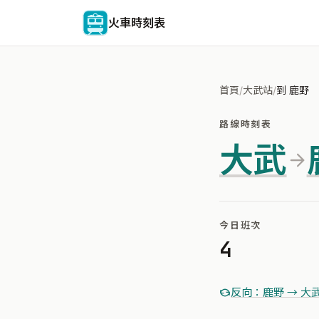
火車時刻表
首頁
/
大武站
/
到 鹿野
路線時刻表
大武
今日班次
4
反向：鹿野 → 大