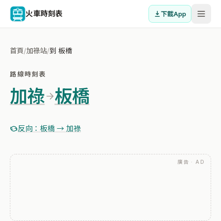
火車時刻表
下載App
首頁
/
加祿站
/
到 板橋
路線時刻表
加祿
板橋
反向：板橋 → 加祿
廣告 · AD