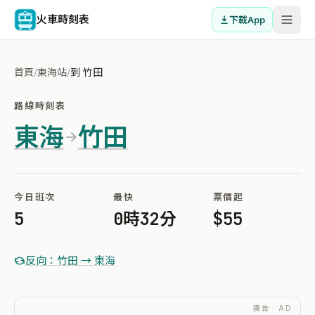
火車時刻表
下載App
首頁
/
東海站
/
到 竹田
路線時刻表
東海
竹田
今日班次
最快
票價起
5
0時32分
$55
反向：竹田 → 東海
廣告 · AD