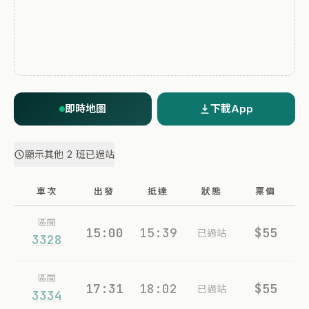
即時地圖
下載App
顯示其他 2 班已過站
車次
出發
抵達
狀態
票價
區間
15:00
15:39
$55
已過站
3328
區間
17:31
18:02
$55
已過站
3334