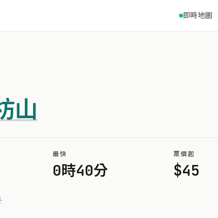
即時地圖
枋山
最快
票價起
0時40分
$45
冬