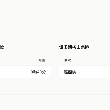
時間
佳冬到枋山票價
時間
車次
0時40分
區間快