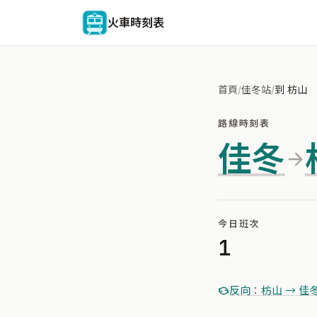
火車時刻表
首頁
/
佳冬站
/
到 枋山
路線時刻表
佳冬
今日班次
1
反向：枋山 → 佳