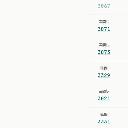
3067
區間快
3071
區間快
3073
區間
3329
區間快
3021
區間
3331