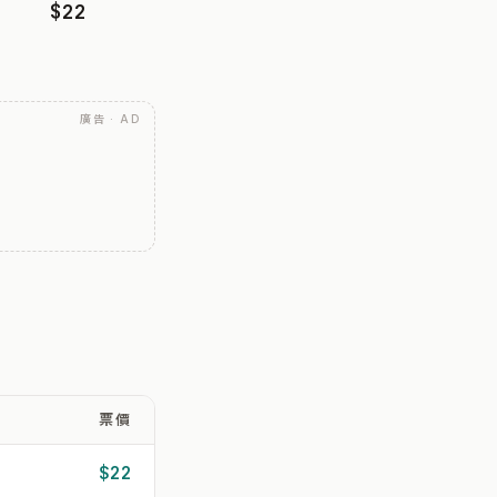
$22
廣告 · AD
票價
$22