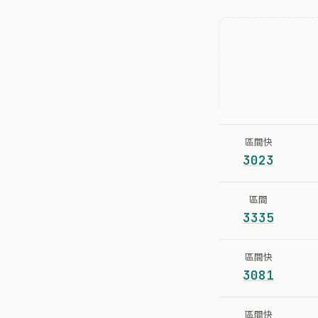
區間快
3023
區間
3335
區間快
3081
區間快