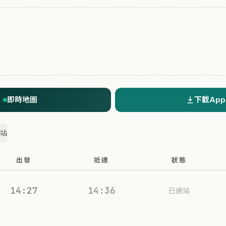
即時地圖
下載App
過站
出發
抵達
狀態
14:27
14:36
已過站