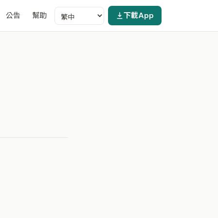
公告
幫助
下載App