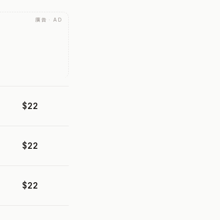
廣告 · AD
$22
$22
$22