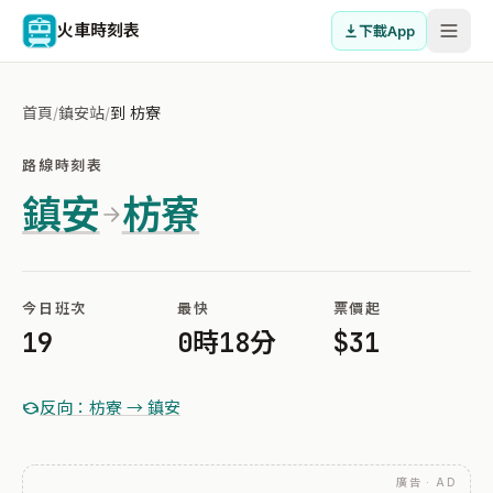
火車時刻表
下載App
首頁
/
鎮安站
/
到 枋寮
路線時刻表
鎮安
枋寮
今日班次
最快
票價起
19
0時18分
$31
反向：枋寮 → 鎮安
廣告 · AD