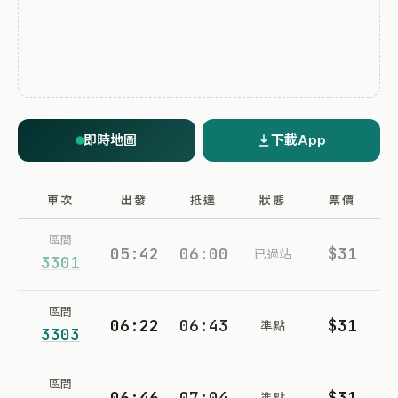
即時地圖
下載App
車次
出發
抵達
狀態
票價
區間
05:42
06:00
$31
已過站
3301
區間
06:22
06:43
$31
準點
3303
區間
06:46
07:04
$31
準點