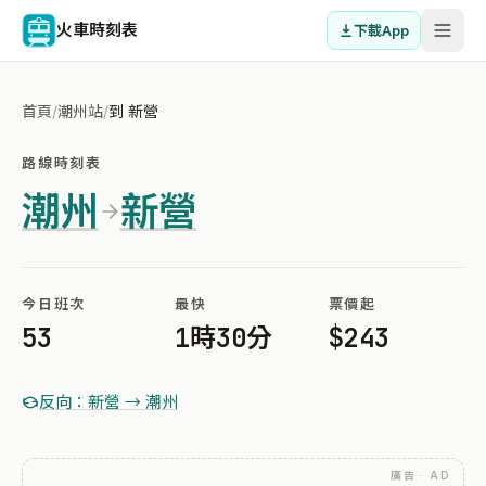
火車時刻表
下載App
首頁
/
潮州站
/
到 新營
路線時刻表
潮州
新營
今日班次
最快
票價起
53
1時30分
$243
反向：新營 → 潮州
廣告 · AD