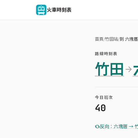
火車時刻表
首頁
/
竹田站
/
到 六塊厝
路線時刻表
竹田
今日班次
40
反向：六塊厝 → 