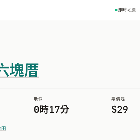
即時地圖
六塊厝
最快
票價起
0時17分
$29
竹田