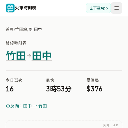
火車時刻表
下載App
首頁
/
竹田站
/
到 田中
路線時刻表
竹田
田中
今日班次
最快
票價起
16
3時53分
$376
反向：田中 → 竹田
廣告 · AD