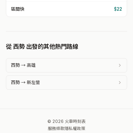
區間快
$22
從 西勢 出發的其他熱門路線
西勢 → 高雄
西勢 → 新左營
© 2026 火車時刻表
服務條款
隱私權政策