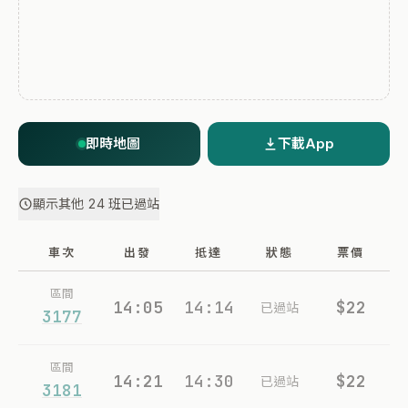
即時地圖
下載App
顯示其他 24 班已過站
車次
出發
抵達
狀態
票價
區間
14:05
14:14
$22
已過站
3177
區間
14:21
14:30
$22
已過站
3181