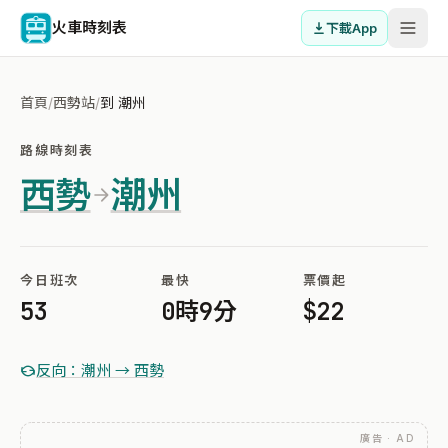
火車時刻表
下載App
首頁
/
西勢站
/
到 潮州
路線時刻表
西勢
潮州
今日班次
最快
票價起
53
0時9分
$22
反向：潮州 → 西勢
廣告 · AD