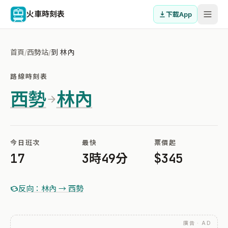
火車時刻表
下載App
首頁
/
西勢站
/
到 林內
路線時刻表
西勢
林內
今日班次
最快
票價起
17
3時49分
$345
反向：林內 → 西勢
廣告 · AD