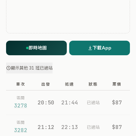
即時地圖
下載App
顯示其他 31 班已過站
車次
出發
抵達
狀態
票價
區間
20:50
21:44
$87
已過站
3278
區間
21:12
22:13
$87
已過站
3282