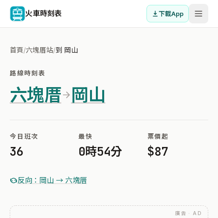
火車時刻表
下載App
首頁
/
六塊厝站
/
到 岡山
路線時刻表
六塊厝
岡山
今日班次
最快
票價起
36
0時54分
$87
反向：岡山 → 六塊厝
廣告 · AD