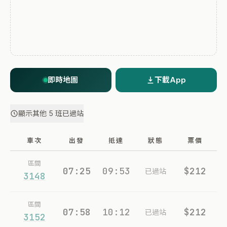
即時地圖
下載App
顯示其他 5 班已過站
車次
出發
抵達
狀態
票價
區間
07:25
09:53
$212
已過站
3148
區間
07:58
10:12
$212
已過站
3152