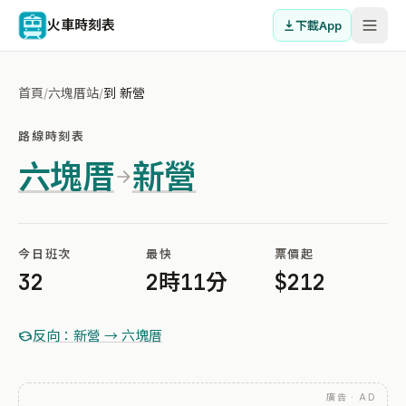
火車時刻表
下載App
首頁
/
六塊厝站
/
到 新營
路線時刻表
六塊厝
新營
今日班次
最快
票價起
32
2時11分
$212
反向：新營 → 六塊厝
廣告 · AD