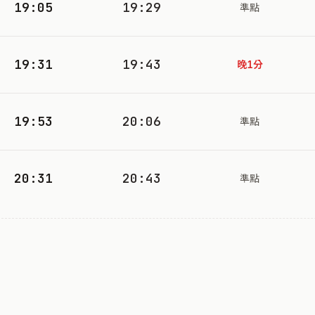
19:05
19:29
準點
19:31
19:43
晚1分
19:53
20:06
準點
20:31
20:43
準點