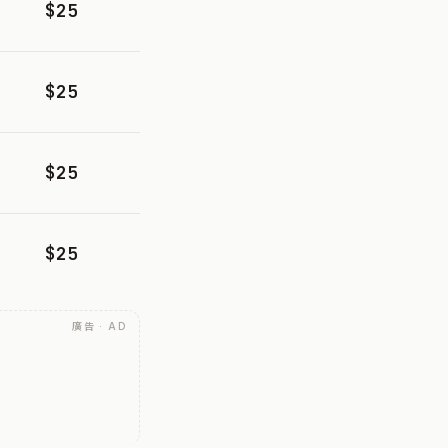
$25
$25
$25
$25
廣告 · AD