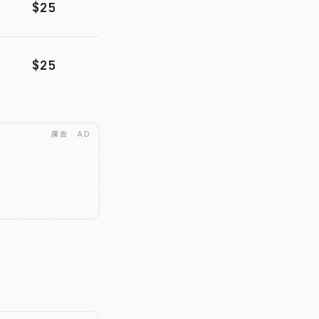
$25
$25
廣告 · AD