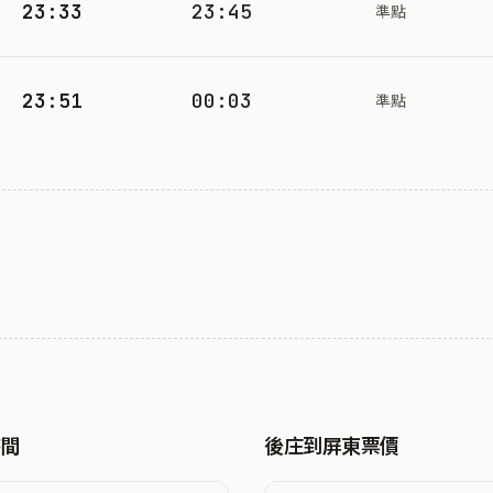
23:33
23:45
準點
23:51
00:03
準點
時間
後庄到屏東票價