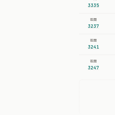
3335
區間
3237
區間
3241
區間
3247