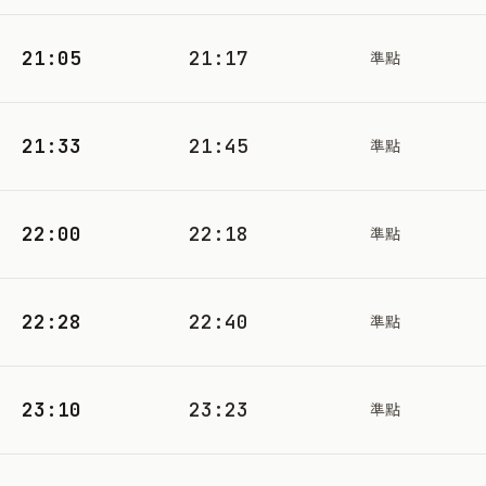
21:05
21:17
準點
21:33
21:45
準點
22:00
22:18
準點
22:28
22:40
準點
23:10
23:23
準點