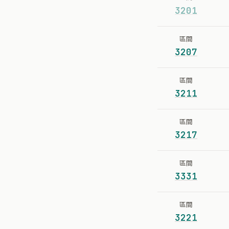
3201
區間
3207
區間
3211
區間
3217
區間
3331
區間
3221