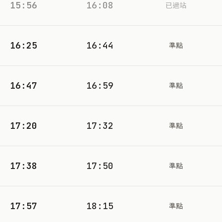
15:56
16:08
已過站
16:25
16:44
準點
16:47
16:59
準點
17:20
17:32
準點
17:38
17:50
準點
17:57
18:15
準點