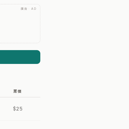
廣告 · AD
票價
$25