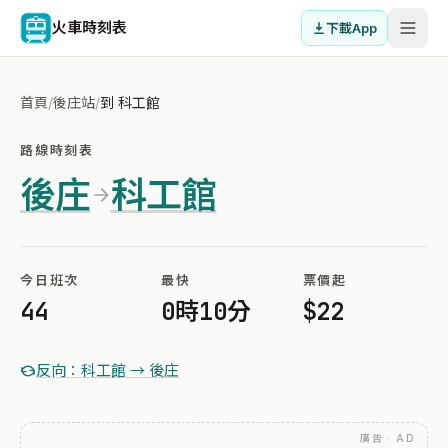
火車時刻表
下載App
首頁
/
後庄站
/
到 科工館
路線時刻表
後庄
科工館
今日班次
最快
票價起
44
0時10分
$22
反向：科工館 → 後庄
廣告 · AD