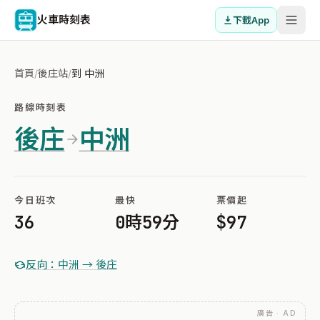
火車時刻表
下載App
首頁
/
後庄站
/
到 中洲
路線時刻表
後庄
中洲
今日班次
最快
票價起
36
0時59分
$97
反向：中洲 → 後庄
廣告 · AD