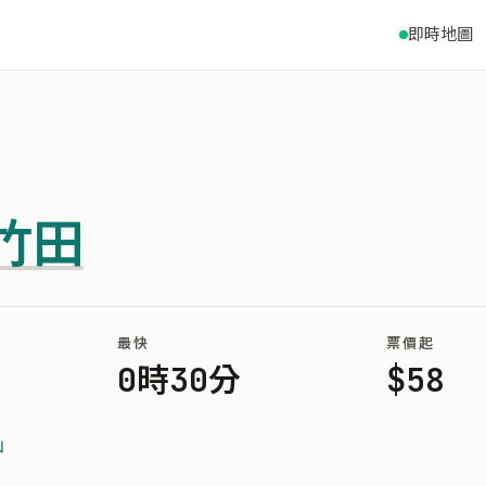
即時地圖
竹田
最快
票價起
0時30分
$58
山