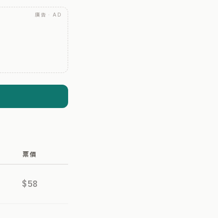
廣告 · AD
票價
$58