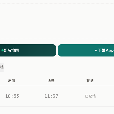
即時地圖
下載App
過站
出發
抵達
狀態
10:53
11:37
已過站